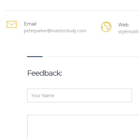
Email:
Web:
peterparker@masterstudy.com
stylemixt
Feedback: