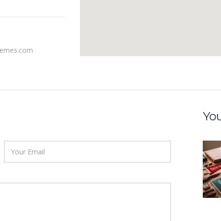
hemes.com
You